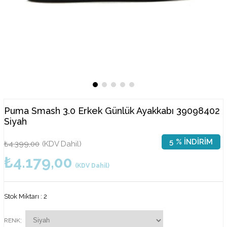
Puma Smash 3.0 Erkek Günlük Ayakkabı 39098402
Siyah
5
%
İNDIRIM
₺4.399,00
(KDV Dahil)
₺4.179,00
(KDV Dahil)
Stok Miktarı
:
2
:
RENK