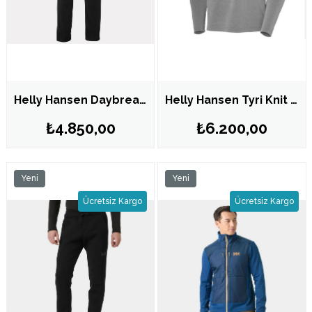
Helly Hansen Daybreaker Fleece Polar Pantolon HHA.49586.HHA990
Helly Hansen Tyri Knit 1/2 Zip Üst Erkek Sweat HHA.63401.HHA980
₺4.850,00
₺6.200,00
Yeni
Yeni
Ürün
Ürün
Ücretsiz Kargo
Ücretsiz Kargo