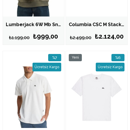
Lumberjack 6W Mb Sn75 C Neck Sw 6Pr Hakı Erkek Sweatshirt 102696690
Columbia CSC M Stacked Gem SS Tee Erkek Kısa Kollu Tişört CS0481
₺999,00
₺2.124,00
₺1.199,00
₺2.499,00
%7
Yeni
%6
İndirim
Ürün
İndirim
Ücretsiz Kargo
Ücretsiz Kargo
%7İndirim
%6İndirim