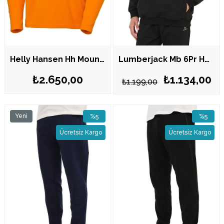
Helly Hansen Hh Mount Fleece Erkek Yarım Fermuarlı Polar HH..12001 HHA.303
Lumberjack Mb 6Pr Hoodie SN73 Siyah Erkek Sweatshirt 102696331
₺2.650,00
₺1.134,00
₺1.199,00
Yeni
%5
%5
Ürün
İndirim
İndirim
Ücretsiz Kargo
Ücretsiz Kargo
%5İndirim
%5İndirim