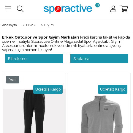
0
Anasayfa
>
Erkek
>
Giyim
Erkek Outdoor ve Spor Giyim Markaları
kredi kartına taksit ve kapıda
ödeme fırsatıyla Sporactive Online Mağazada! Spor Ayakkabı, Giyim,
Aksesuar ürünlerini incelemek ve indirimli fiyatlarla online alışveriş
yapmak için hemen tıklayın!
Filtreleme
Sıralama
Yeni
Ürün
Ücretsiz Kargo
Ücretsiz Kargo