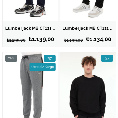
Lumberjack MB CT121 T.PANT Lacivert Erkek Eşofman Altı 102696997
Lumberjack MB CT121 T.PANT Siyah Erkek Eşofman Altı 102696996
₺1.139,00
₺1.134,00
₺1.199,00
₺1.199,00
Yeni
%7
%5
Ürün
İndirim
İndirim
Ücretsiz Kargo
%7İndirim
%5İndirim