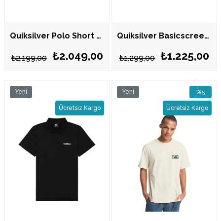
Quiksilver Polo Short Sleeve Blouse Snow Erkek Yakalı Tişört Beyaz EQYKT04392
Quiksilver Basicscreenssym Erkek Beyaz Tişört EQYZT07711
₺2.049,00
₺1.225,00
₺2.199,00
₺1.299,00
Yeni
Yeni
%5
Ürün
Ürün
İndirim
Ücretsiz Kargo
Ücretsiz Kargo
%5İndirim