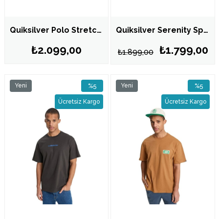
Quiksilver Polo Stretch Erkek Siyah Tişört EQYKT04420
Quiksilver Serenity Splash Erkek Beyaz Tişört EQYZT08300
₺2.099,00
₺1.799,00
₺1.899,00
Yeni
%5
Yeni
%5
Ürün
İndirim
Ürün
İndirim
Ücretsiz Kargo
Ücretsiz Kargo
%5İndirim
%5İndirim