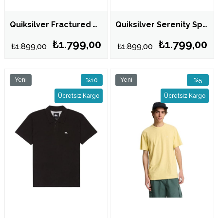
Quiksilver Fractured Wave Erkek Siyah Tişört EQYZT08299
Quiksilver Serenity Splash Erkek Kahverengi Tişört EQYZT08300
₺1.799,00
₺1.799,00
₺1.899,00
₺1.899,00
Yeni
%10
Yeni
%5
Ürün
İndirim
Ürün
İndirim
Ücretsiz Kargo
Ücretsiz Kargo
%10İndirim
%5İndirim