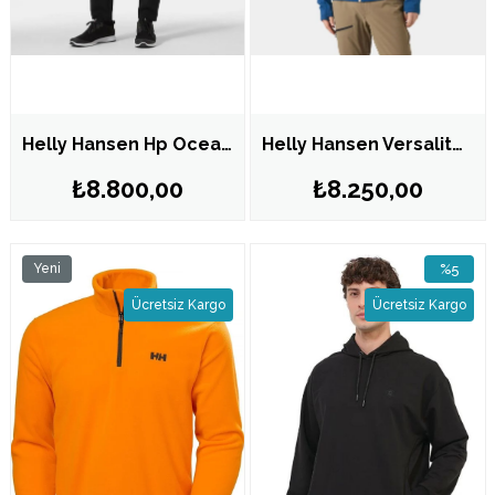
Helly Hansen Hp Ocean Swt Eşofman Alt 2.0 HHA.34270.HHA.990
Helly Hansen Versalite Hybrid Fleece Mont HHA.63347.507
₺8.800,00
₺8.250,00
Yeni
%5
Ürün
İndirim
Ücretsiz Kargo
Ücretsiz Kargo
%5İndirim