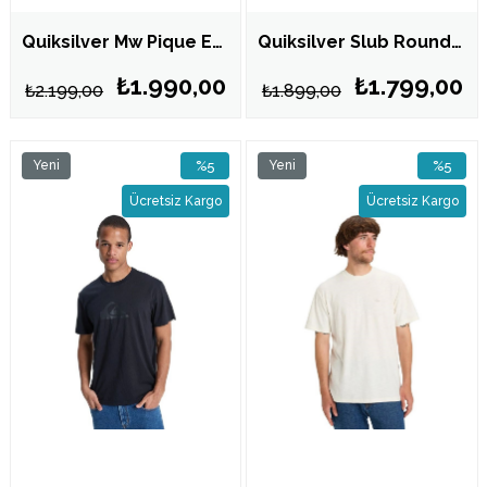
Quiksilver Mw Pique Erkek Siyah Tişört EQYKT04392
Quiksilver Slub Roundneck Erkek Tişört Sarı EQYKT04391
₺1.990,00
₺1.799,00
₺2.199,00
₺1.899,00
Yeni
%5
Yeni
%5
Ürün
İndirim
Ürün
İndirim
Ücretsiz Kargo
Ücretsiz Kargo
%5İndirim
%5İndirim