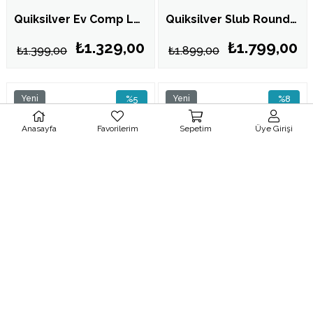
Quiksilver Ev Comp Logo Erkek Tişört Siyah EQYZT08182
Quiksilver Slub Roundneck Erkek Tişört Beyaz EQYKT04391
₺1.329,00
₺1.799,00
₺1.399,00
₺1.899,00
Yeni
%5
Yeni
%8
Ürün
İndirim
Ürün
İndirim
Ücretsiz Kargo
Ücretsiz Kargo
Anasayfa
Favorilerim
Sepetim
Üye Girişi
%5İndirim
%8İndirim