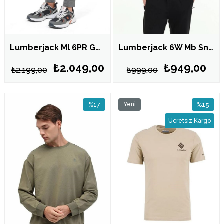
Lumberjack Ml 6PR GABRIEL 22ITL1406 Gri Erkek Eşofman Altı 102707734
Lumberjack 6W Mb Sn75 C Neck Sw 6Pr Siyah Erkek Sweatshirt 102696693
₺2.049,00
₺949,00
₺2.199,00
₺999,00
%17
Yeni
%15
İndirim
Ürün
İndirim
Ücretsiz Kargo
%17İndirim
%15İndiri