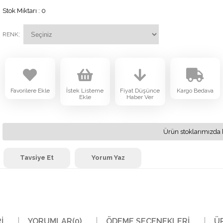
Stok Miktarı
:
0
:
RENK
Favorilere Ekle
İstek Listeme
Fiyat Düşünce
Kargo Bedava
Ekle
Haber Ver
Ürün stoklarımızda 
Tavsiye Et
Yorum Yaz
I
YORUMLAR
(0)
ÖDEME SEÇENEKLERI
Ü