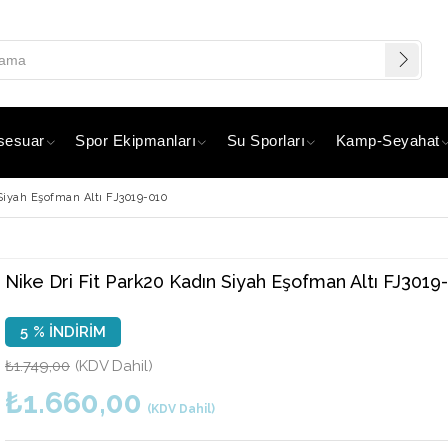
sesuar
Spor Ekipmanları
Su Sporları
Kamp-Seyahat
Siyah Eşofman Altı FJ3019-010
Nike Dri Fit Park20 Kadın Siyah Eşofman Altı FJ3019
5
%
İNDIRIM
₺1.749,00
(KDV Dahil)
₺1.660,00
(KDV Dahil)