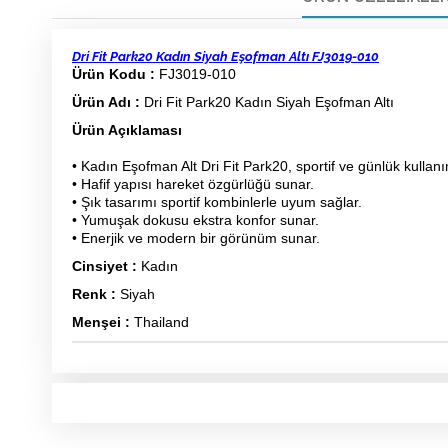
Dri Fit Park20 Kadın Siyah Eşofman Altı FJ3019-010
Ürün Kodu :
FJ3019-010
Ürün Adı :
Dri Fit Park20 Kadın Siyah Eşofman Altı
Ürün Açıklaması
• Kadın Eşofman Alt Dri Fit Park20, sportif ve günlük kullanı
• Hafif yapısı hareket özgürlüğü sunar.
• Şık tasarımı sportif kombinlerle uyum sağlar.
• Yumuşak dokusu ekstra konfor sunar.
• Enerjik ve modern bir görünüm sunar.
Cinsiyet :
Kadın
Renk :
Siyah
Menşei :
Thailand