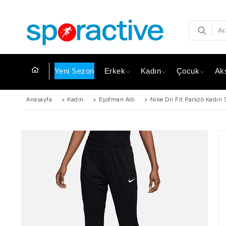
Yeni Sezon
Erkek
Kadın
Çocuk
Ak
Anasayfa
>
Kadın
>
Eşofman Altı
>
Nike Dri Fit Park20 Kadın 