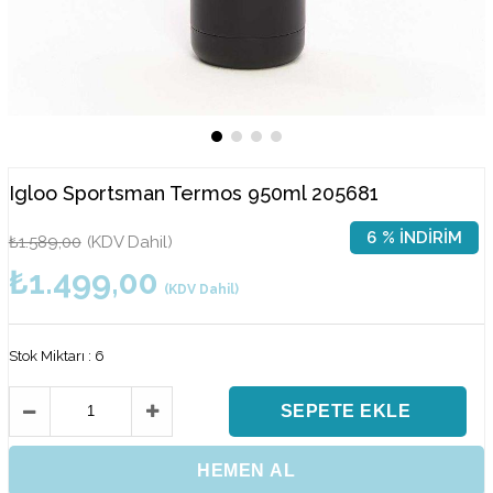
Igloo Sportsman Termos 950ml 205681
6
%
İNDIRIM
₺1.589,00
(KDV Dahil)
₺1.499,00
(KDV Dahil)
Stok Miktarı
:
6